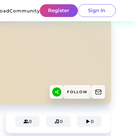
Register
Sign In
load
Community
FOLLOW
0
0
0