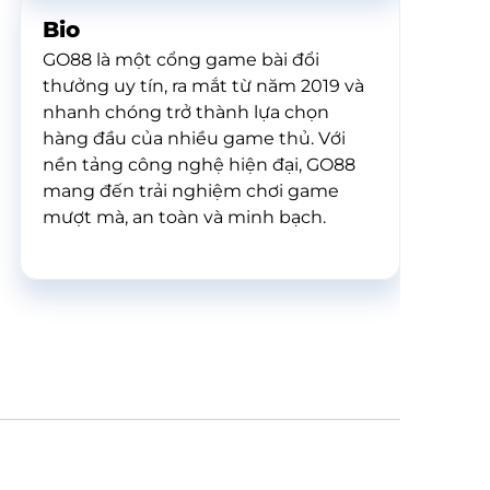
Bio
GO88 là một cổng game bài đổi
thưởng uy tín, ra mắt từ năm 2019 và
nhanh chóng trở thành lựa chọn
hàng đầu của nhiều game thủ. Với
nền tảng công nghệ hiện đại, GO88
mang đến trải nghiệm chơi game
mượt mà, an toàn và minh bạch.