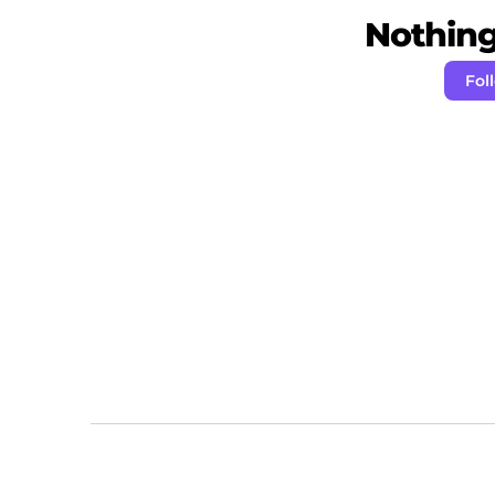
Nothing 
Fol