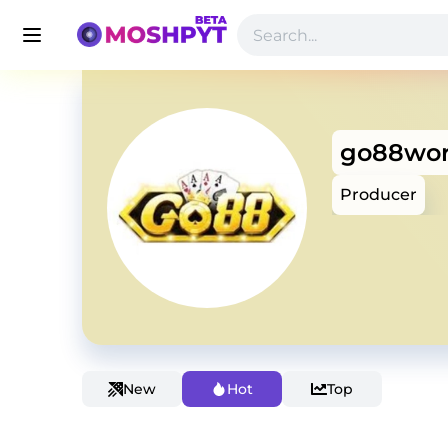
go88wor
Producer
New
Hot
Top