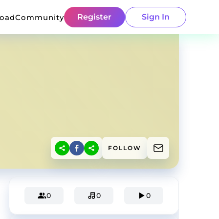
Register
Sign In
load
Community
FOLLOW
0
0
0