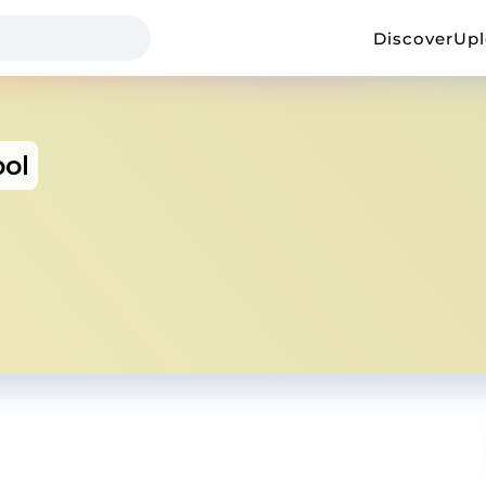
Discover
Up
ol