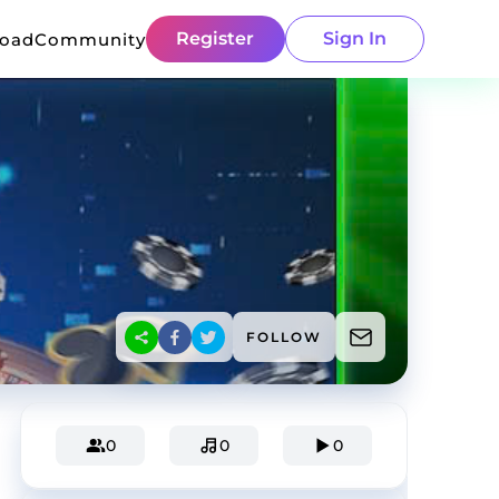
Register
Sign In
load
Community
FOLLOW
0
0
0