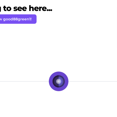
to see here...
w good88green1!