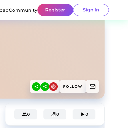
Register
Sign In
load
Community
FOLLOW
0
0
0