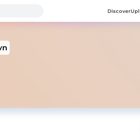
Discover
Up
vn