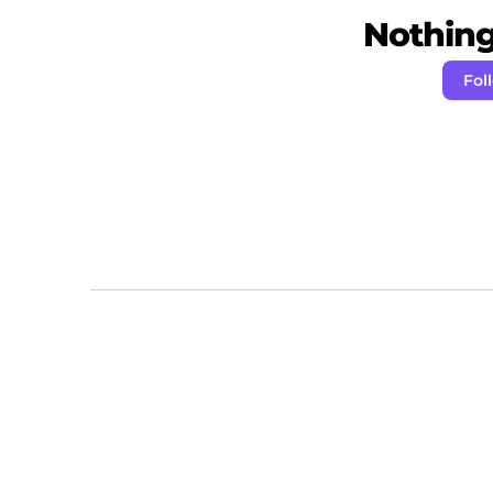
Nothing 
Fol