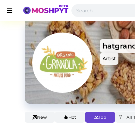
hatgran
Artist
New
Hot
Top