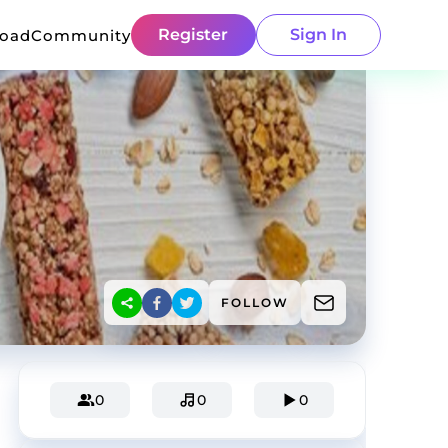
Register
Sign In
load
Community
FOLLOW
0
0
0