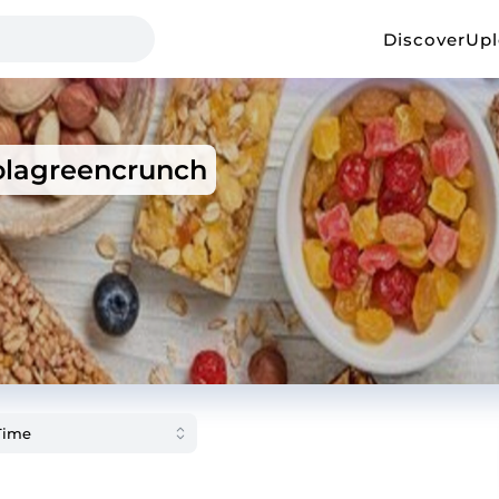
Discover
Up
olagreencrunch