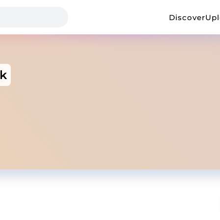
Discover
Up
nk