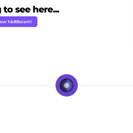
to see here...
low hb88scam!