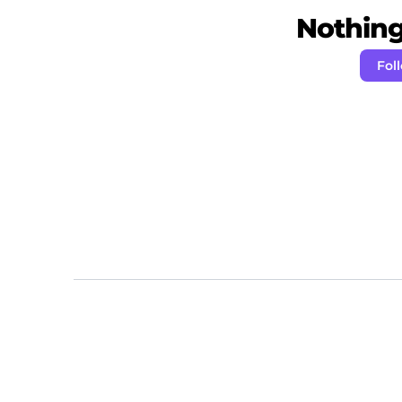
Nothing 
Fol