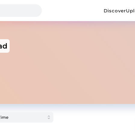
Discover
Up
ad