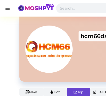
hcm66d
New
Hot
Top