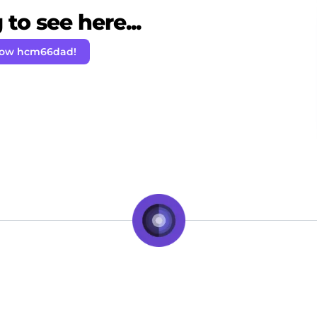
to see here...
low hcm66dad!