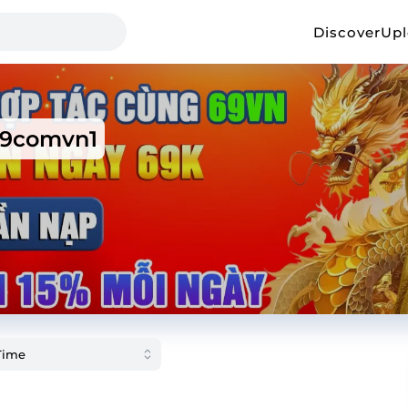
Discover
Up
99comvn1