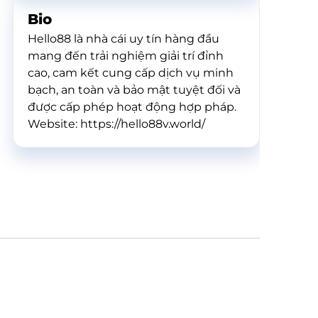
Bio
Hello88 là nhà cái uy tín hàng đầu
mang đến trải nghiệm giải trí đỉnh
cao, cam kết cung cấp dịch vụ minh
bạch, an toàn và bảo mật tuyệt đối và
được cấp phép hoạt động hợp pháp.
Website: https://hello88v.world/