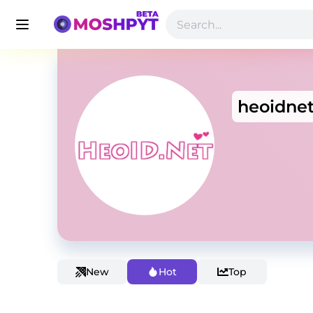
heoidne
New
Hot
Top