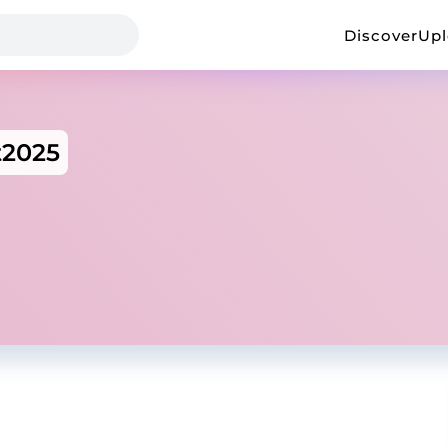
Discover
Up
t2025