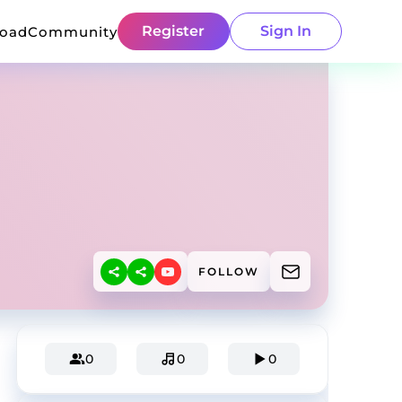
Register
Sign In
load
Community
FOLLOW
0
0
0