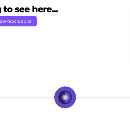
to see here...
low hipclubbio!