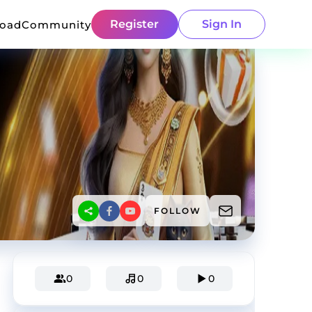
Register
Sign In
load
Community
FOLLOW
0
0
0