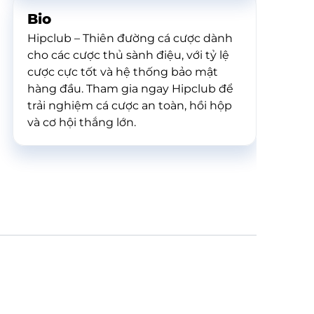
Bio
Hipclub – Thiên đường cá cược dành
cho các cược thủ sành điệu, với tỷ lệ
cược cực tốt và hệ thống bảo mật
hàng đầu. Tham gia ngay Hipclub để
trải nghiệm cá cược an toàn, hồi hộp
và cơ hội thắng lớn.