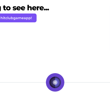
to see here...
 hitclubgameapp!