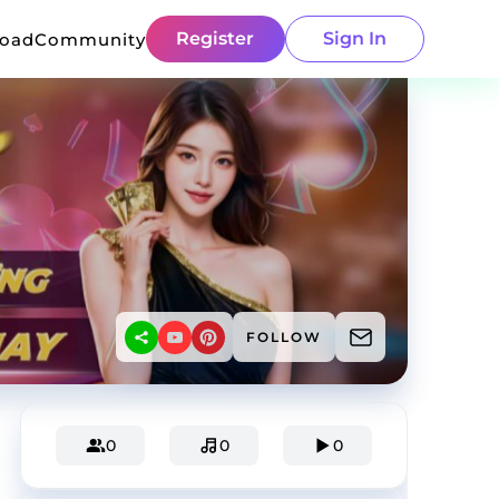
Register
Sign In
load
Community
FOLLOW
0
0
0