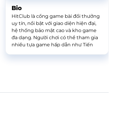
Bio
HitClub là cổng game bài đổi thưởng
uy tín, nổi bật với giao diện hiện đại,
hệ thống bảo mật cao và kho game
đa dạng. Người chơi có thể tham gia
nhiều tựa game hấp dẫn như Tiến