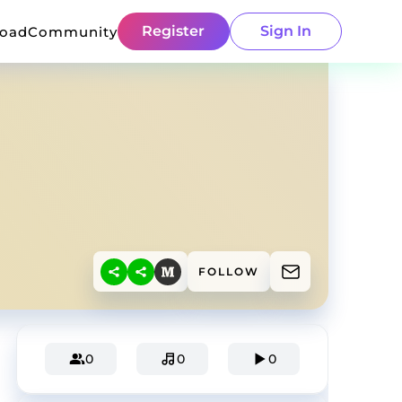
Register
Sign In
load
Community
FOLLOW
0
0
0