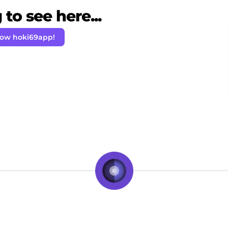
to see here...
low hoki69app!