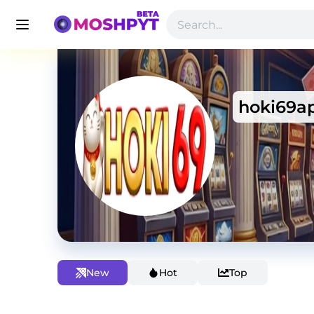
hoki69a
New
Hot
Top