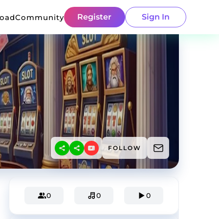
Register
Sign In
load
Community
FOLLOW
0
0
0