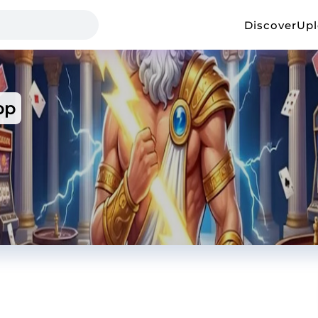
Discover
Up
pp