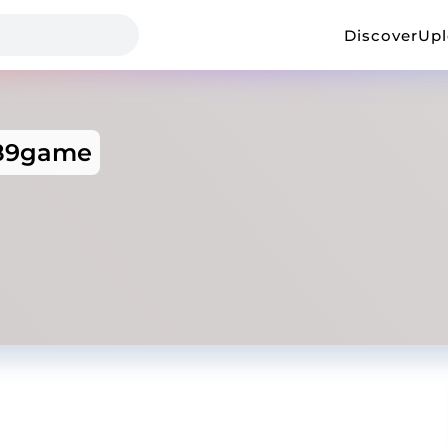
Discover
Up
89game