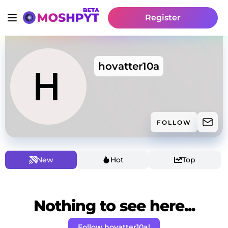
Register
hovatter10a
FOLLOW
New
Hot
Top
Nothing to see here...
Follow hovatter10a!