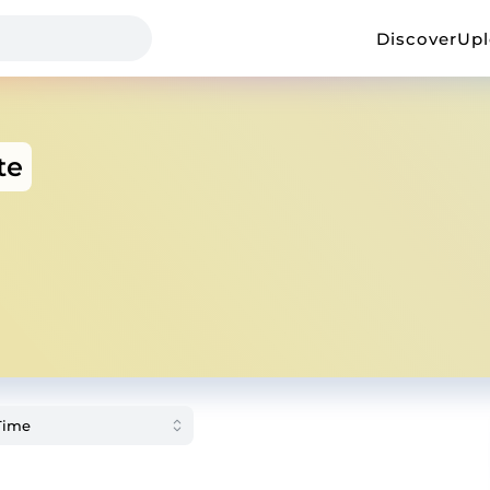
Discover
Up
te