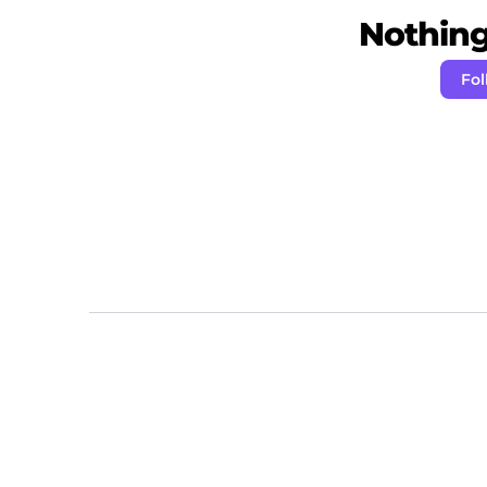
Nothing 
Fol