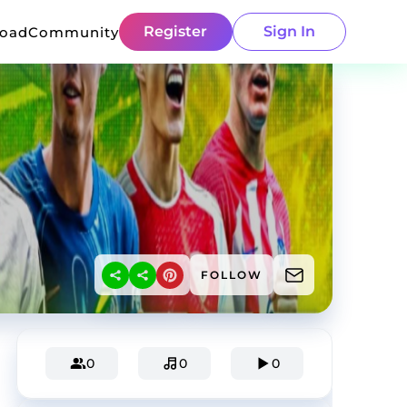
Register
Sign In
load
Community
FOLLOW
0
0
0