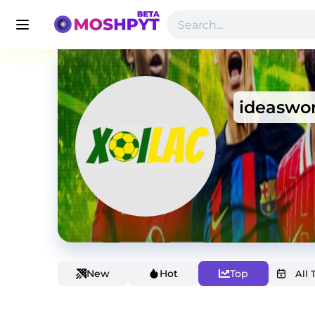
ideaswo
New
Hot
Top