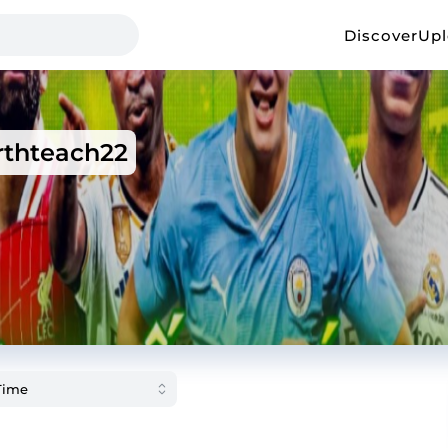
Discover
Up
rthteach22