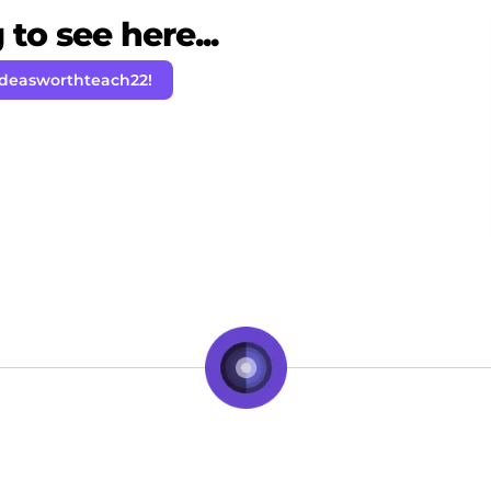
to see here...
ideasworthteach22!