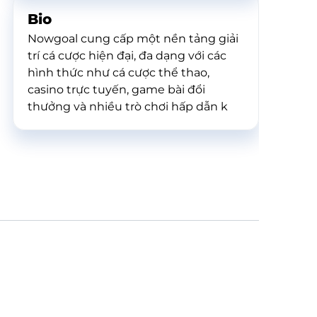
Bio
Nowgoal cung cấp một nền tảng giải
trí cá cược hiện đại, đa dạng với các
hình thức như cá cược thể thao,
casino trực tuyến, game bài đổi
thưởng và nhiều trò chơi hấp dẫn k