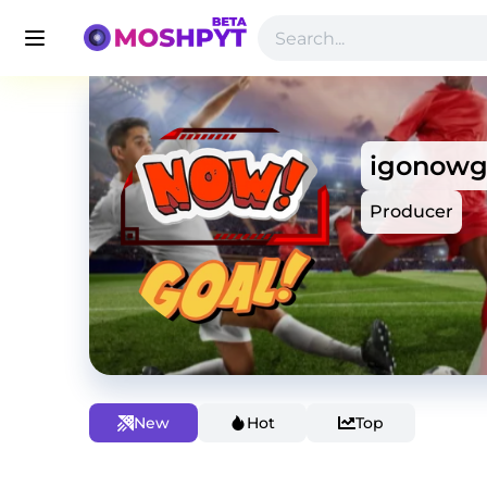
igonowg
Producer
New
Hot
Top