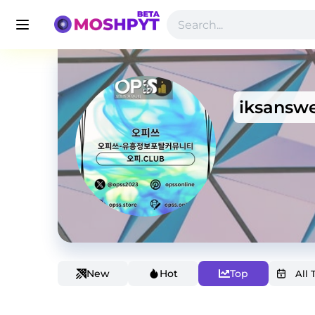
iksansw
New
Hot
Top