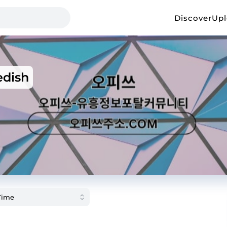
Discover
Up
edish