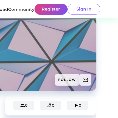
Register
Sign In
load
Community
FOLLOW
0
0
0