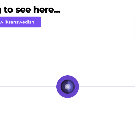
to see here...
ow iksanswedish!