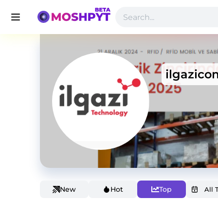
ilgazico
New
Hot
Top