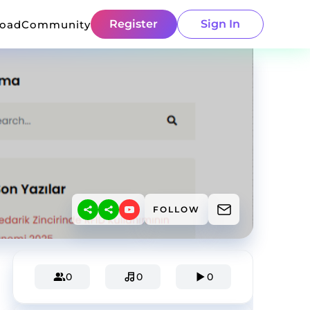
Register
Sign In
load
Community
FOLLOW
0
0
0