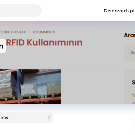
Discover
Up
m