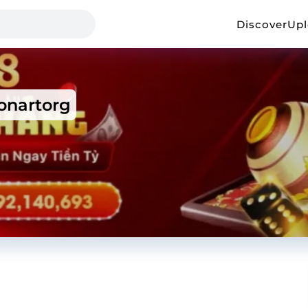
Discover
Up
ionartorg