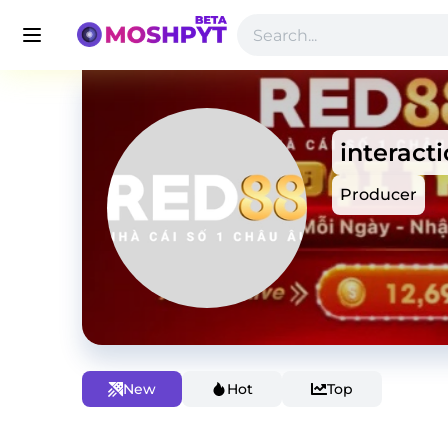
interact
Producer
New
Hot
Top