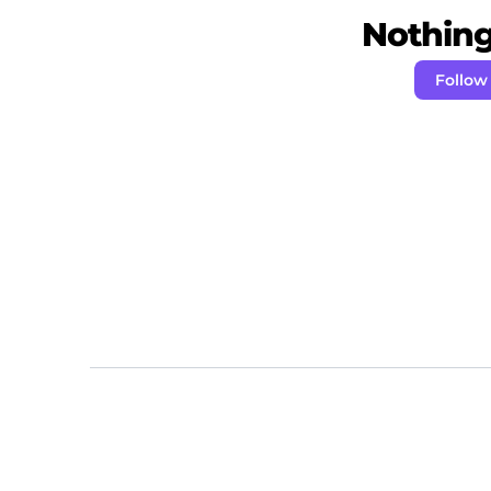
Nothing 
Follow 