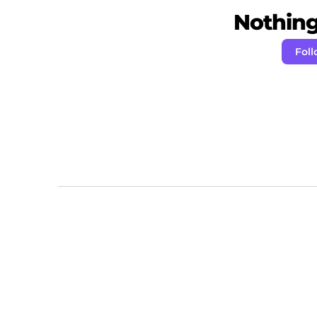
Nothing 
Fol