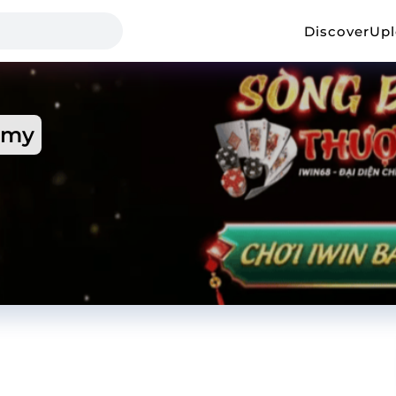
Discover
Up
rmy