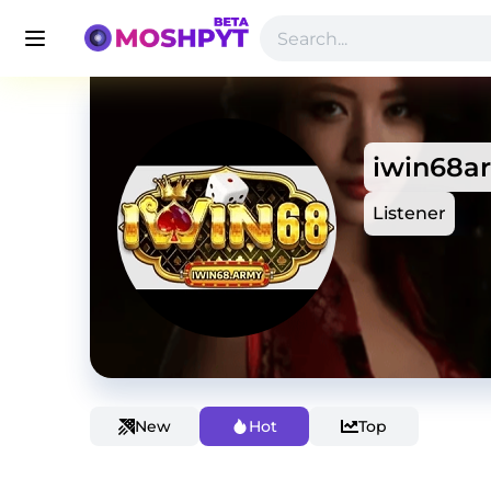
iwin68a
Listener
New
Hot
Top