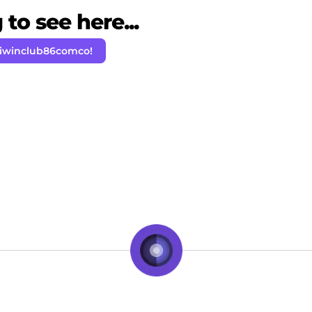
to see here...
 iwinclub86comco!