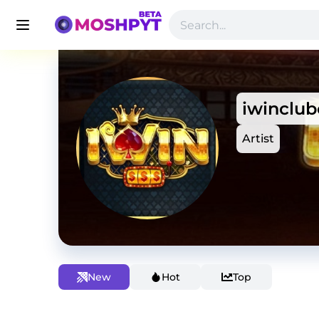
iwinclu
Artist
New
Hot
Top