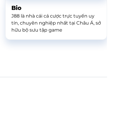
Bio
J88 là nhà cái cá cược trực tuyến uy
tín, chuyên nghiệp nhất tại Châu Á, sở
hữu bộ sưu tập game