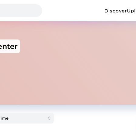
Discover
Up
enter