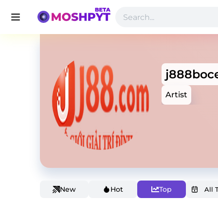
j888boc
Artist
New
Hot
Top