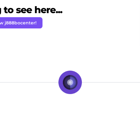
to see here...
ow j888bocenter!