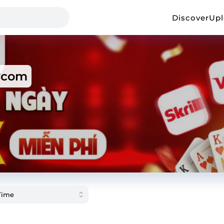
Discover
Up
ycom