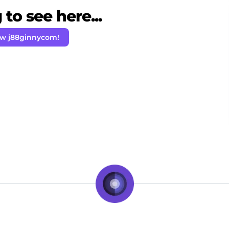
to see here...
ow j88ginnycom!