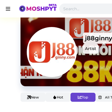
j88ginn
Artist
New
Hot
Top