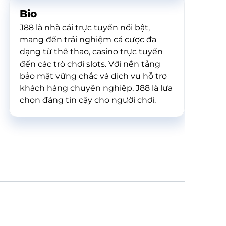
Bio
J88 là nhà cái trực tuyến nổi bật,
mang đến trải nghiệm cá cược đa
dạng từ thể thao, casino trực tuyến
đến các trò chơi slots. Với nền tảng
bảo mật vững chắc và dịch vụ hỗ trợ
khách hàng chuyên nghiệp, J88 là lựa
chọn đáng tin cậy cho người chơi.