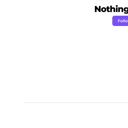
Nothing 
Foll