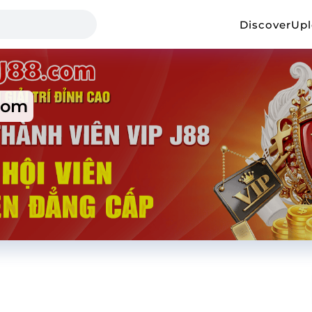
Discover
Up
com