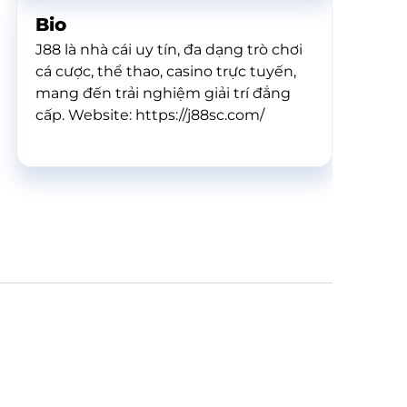
Bio
J88 là nhà cái uy tín, đa dạng trò chơi
cá cược, thể thao, casino trực tuyến,
mang đến trải nghiệm giải trí đẳng
cấp. Website: https://j88sc.com/