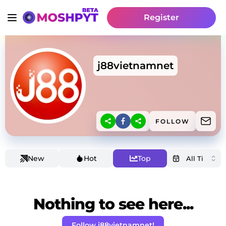
Register
j88vietnamnet
FOLLOW
New
Hot
Top
Nothing to see here...
Follow j88vietnamnet!