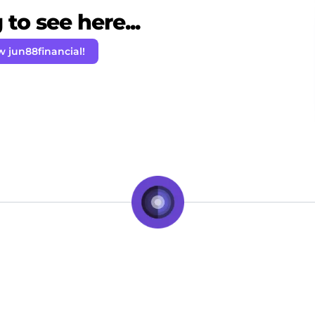
to see here...
w jun88financial!