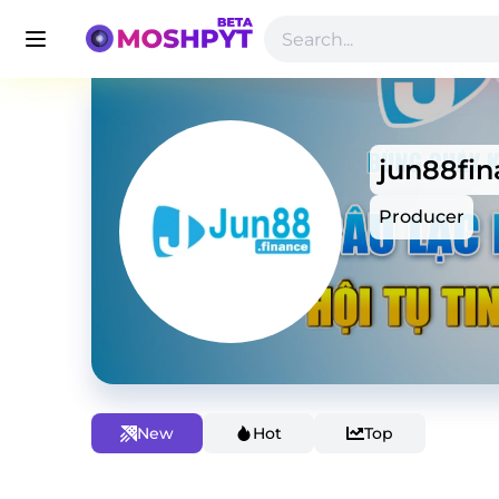
jun88fin
Producer
New
Hot
Top