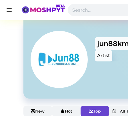
jun88k
Artist
New
Hot
Top