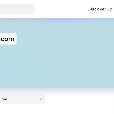
Discover
Up
mcom