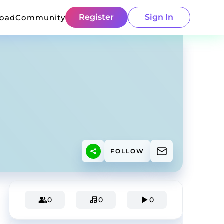
Register
Sign In
load
Community
FOLLOW
0
0
0