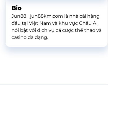
Bio
Jun88 | jun88km.com là nhà cái hàng
đầu tại Việt Nam và khu vực Châu Á,
nổi bật với dịch vụ cá cược thể thao và
casino đa dạng.