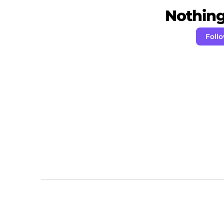
Nothing 
Foll