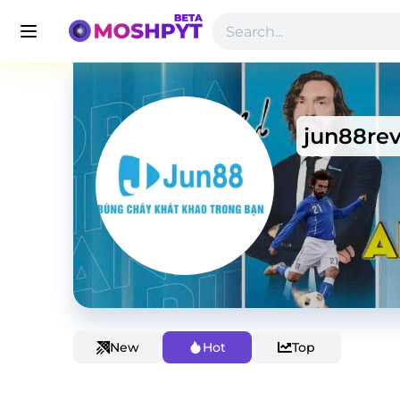
jun88re
New
Hot
Top