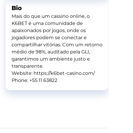
Bio
Mais do que um cassino online, o
K6BET é uma comunidade de
apaixonados por jogos, onde os
jogadores podem se conectar e
compartilhar vitórias. Com um retorno
médio de 98%, auditado pela GLI,
garantimos um ambiente justo e
transparente.
Website: https://k6bet-casino.com/
Phone: +55 11 63822