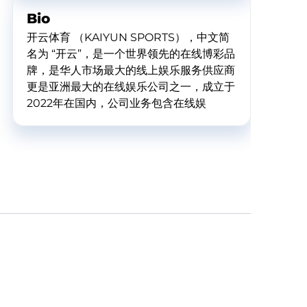
Bio
开云体育 （KAIYUN SPORTS），中文简
名为 “开云”，是一个世界领先的在线博彩品
牌，是华人市场最大的线上娱乐服务供应商
更是亚洲最大的在线娱乐公司之一，成立于
2022年在国内，公司业务包含在线娱