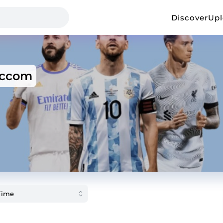
Discover
Up
wccom