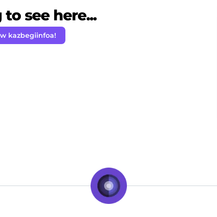
to see here...
ow kazbegiinfoa!