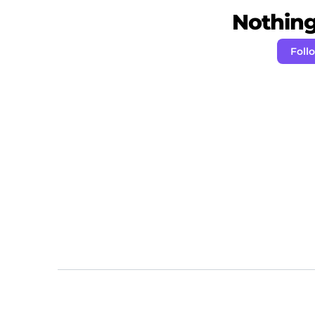
Nothing 
Foll