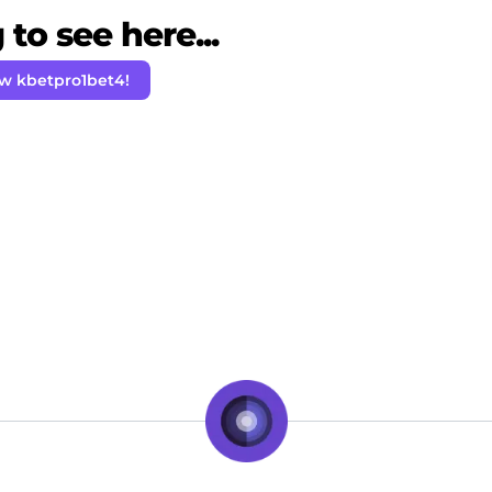
to see here...
ow kbetpro1bet4!