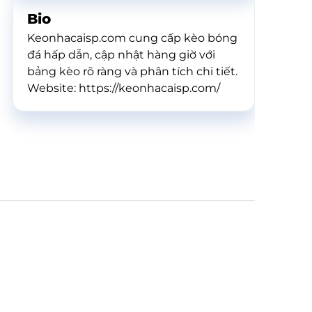
Bio
Keonhacaisp.com cung cấp kèo bóng
đá hấp dẫn, cập nhật hàng giờ với
bảng kèo rõ ràng và phân tích chi tiết.
Website: https://keonhacaisp.com/