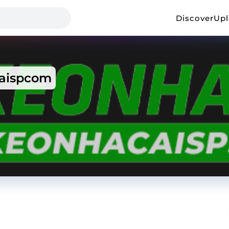
Discover
Up
aispcom