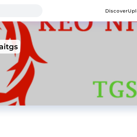
Discover
Up
aitgs