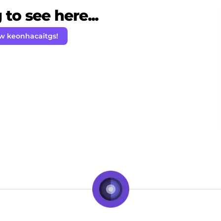
to see here...
ow keonhacaitgs!