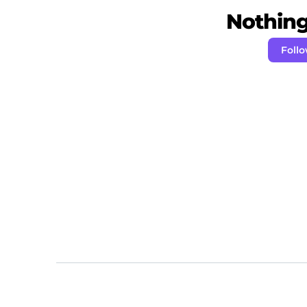
Nothing 
Foll