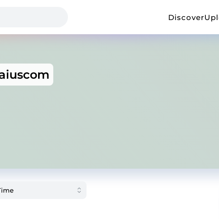
Discover
Up
aiuscom