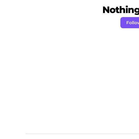
Nothing 
Foll