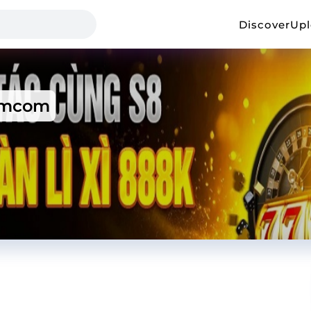
Discover
Up
vmcom