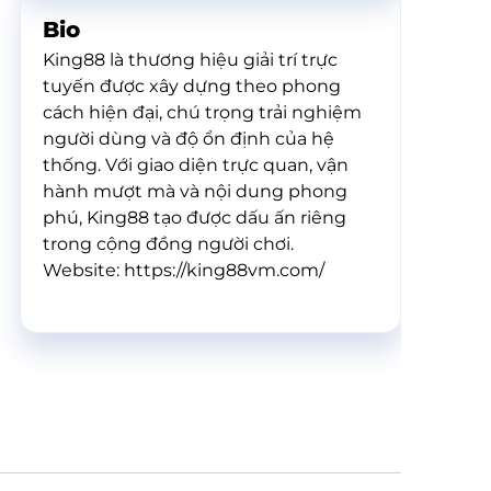
Bio
King88 là thương hiệu giải trí trực
tuyến được xây dựng theo phong
cách hiện đại, chú trọng trải nghiệm
người dùng và độ ổn định của hệ
thống. Với giao diện trực quan, vận
hành mượt mà và nội dung phong
phú, King88 tạo được dấu ấn riêng
trong cộng đồng người chơi.
Website: https://king88vm.com/