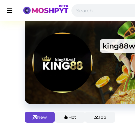
king88w
New
Hot
Top