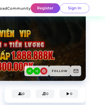
Register
Sign In
load
Community
FOLLOW
0
0
0