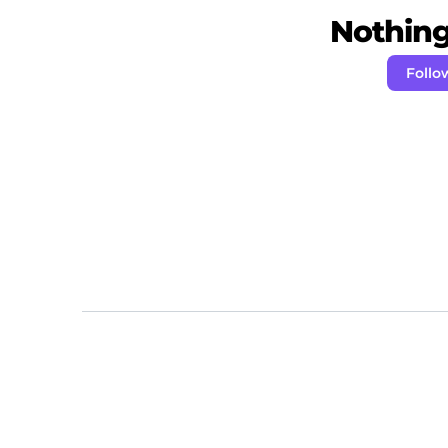
Nothing 
Follo