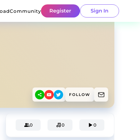
Register
Sign In
load
Community
FOLLOW
0
0
0