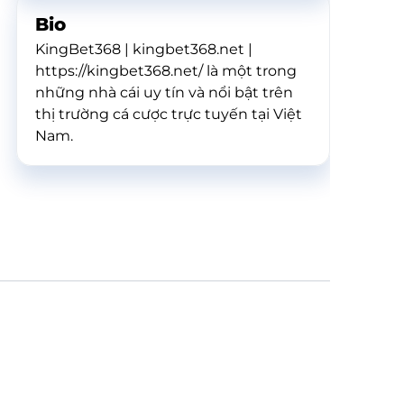
Bio
KingBet368 | kingbet368.net |
https://kingbet368.net/ là một trong
những nhà cái uy tín và nổi bật trên
thị trường cá cược trực tuyến tại Việt
Nam.