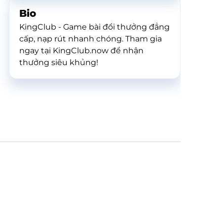
Bio
KingClub - Game bài đổi thưởng đẳng
cấp, nạp rút nhanh chóng. Tham gia
ngay tại KingClub.now để nhận
thưởng siêu khủng!