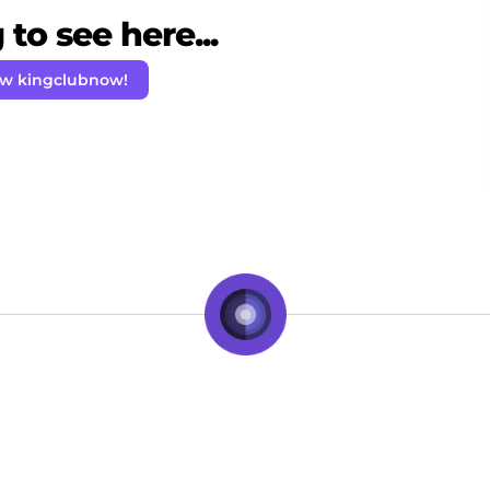
to see here...
ow kingclubnow!