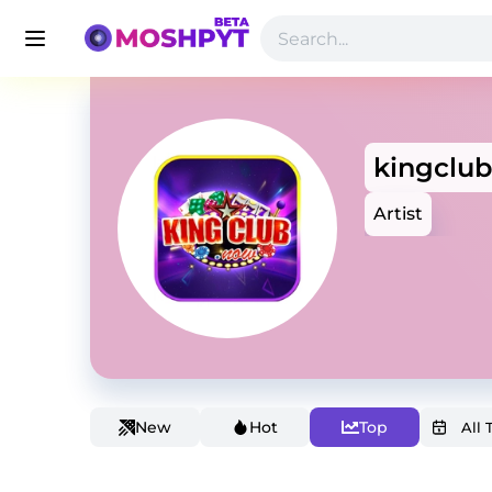
kingclu
Artist
New
Hot
Top