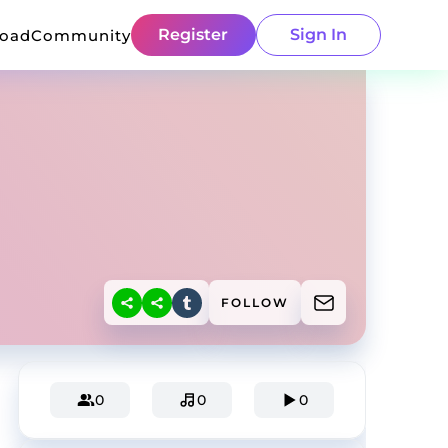
Register
Sign In
load
Community
FOLLOW
0
0
0