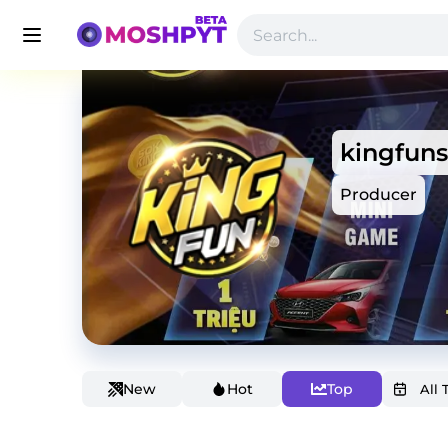
kingfuns
Producer
New
Hot
Top