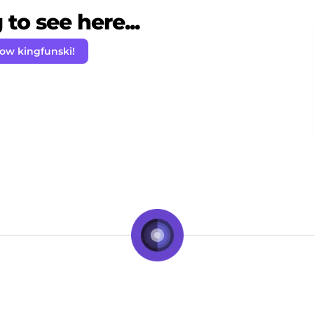
to see here...
low kingfunski!