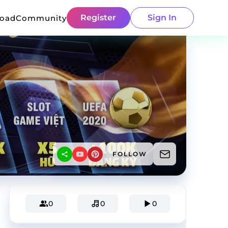
Register
Sign In
load
Community
FOLLOW
0
0
0