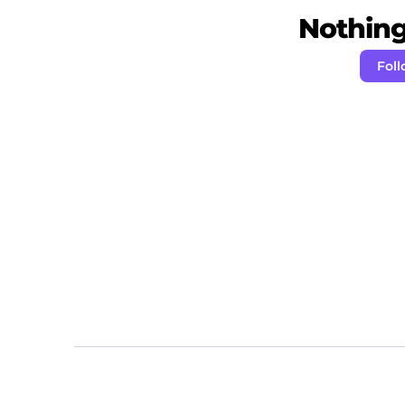
Nothing 
Fol