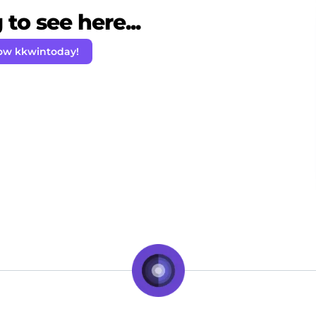
to see here...
low kkwintoday!