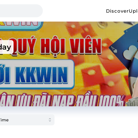
Discover
Up
day