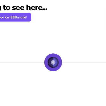
to see here...
low km888mobi!