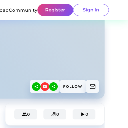
Register
Sign In
load
Community
FOLLOW
0
0
0